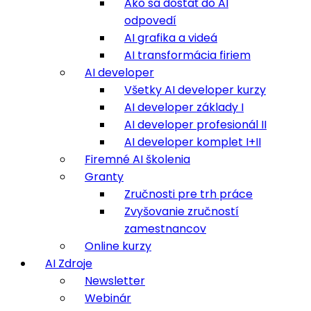
Ako sa dostať do AI
odpovedí
AI grafika a videá
AI transformácia firiem
AI developer
Všetky AI developer kurzy
AI developer základy I
AI developer profesionál II
AI developer komplet I+II
Firemné AI školenia
Granty
Zručnosti pre trh práce
Zvyšovanie zručností
zamestnancov
Online kurzy
AI Zdroje
Newsletter
Webinár