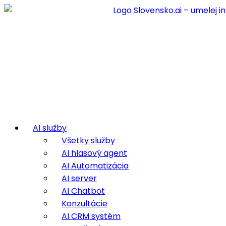
AI služby
Všetky služby
AI hlasový agent
AI Automatizácia
AI server
AI Chatbot
Konzultácie
AI CRM systém