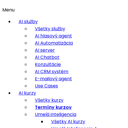
Menu
AI služby
Všetky služby
AI hlasový agent
AI Automatizácia
AI server
AI Chatbot
Konzultácie
AI CRM systém
E-mailový agent
Use Cases
AI kurzy
Všetky kurzy
Termíny kurzov
Umelá inteligencia
Všetky AI kurzy