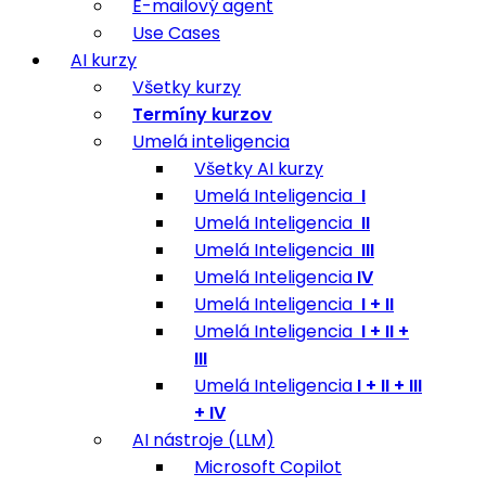
E-mailový agent
Use Cases
AI kurzy
Všetky kurzy
Termíny kurzov
Umelá inteligencia
Všetky AI kurzy
Umelá Inteligencia
I
Umelá Inteligencia
II
Umelá Inteligencia
III
Umelá Inteligencia
IV
Umelá Inteligencia
I + II
Umelá Inteligencia
I + II +
III
Umelá Inteligencia
I + II + III
+ IV
AI nástroje (LLM)
Microsoft Copilot