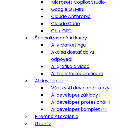
Microsoft Copilot Studio
Google GEMINI
Claude Anthropic
Claude Code
ChatGPT
Špecializované AI kurzy
AI v Marketingu
Ako sa dostať do AI
odpovedí
AI grafika a videá
AI transformácia firiem
AI developer
Všetky AI developer kurzy
AI developer základy I
AI developer profesionál II
AI developer komplet I+II
Firemné AI školenia
Granty