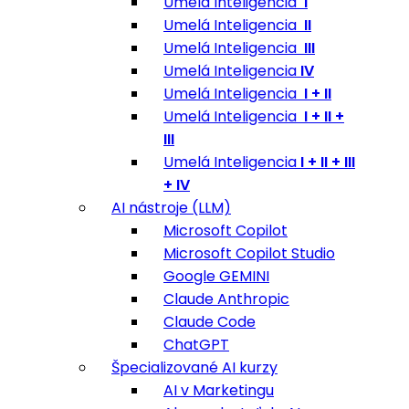
Umelá Inteligencia
I
Umelá Inteligencia
II
Umelá Inteligencia
III
Umelá Inteligencia
IV
Umelá Inteligencia
I + II
Umelá Inteligencia
I + II +
III
Umelá Inteligencia
I + II + III
+ IV
AI nástroje (LLM)
Microsoft Copilot
Microsoft Copilot Studio
Google GEMINI
Claude Anthropic
Claude Code
ChatGPT
Špecializované AI kurzy
AI v Marketingu