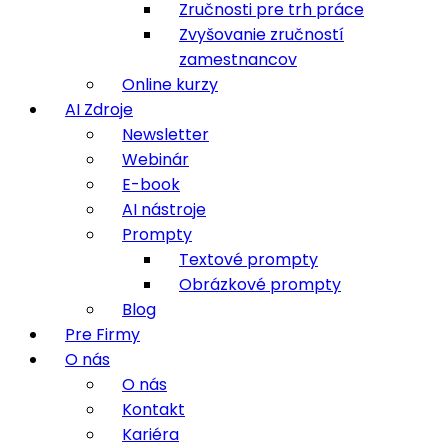
Zručnosti pre trh práce
Zvyšovanie zručností
zamestnancov
Online kurzy
AI Zdroje
Newsletter
Webinár
E-book
AI nástroje
Prompty
Textové prompty
Obrázkové prompty
Blog
Pre Firmy
O nás
O nás
Kontakt
Kariéra