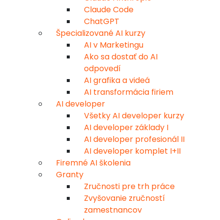
Claude Code
ChatGPT
Špecializované AI kurzy
AI v Marketingu
Ako sa dostať do AI
odpovedí
AI grafika a videá
AI transformácia firiem
AI developer
Všetky AI developer kurzy
AI developer základy I
AI developer profesionál II
AI developer komplet I+II
Firemné AI školenia
Granty
Zručnosti pre trh práce
Zvyšovanie zručností
zamestnancov