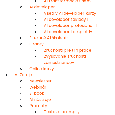
AI transformácia firiem
AI developer
Všetky AI developer kurzy
AI developer základy I
AI developer profesionál II
AI developer komplet I+II
Firemné AI školenia
Granty
Zručnosti pre trh práce
Zvyšovanie zručností
zamestnancov
Online kurzy
AI Zdroje
Newsletter
Webinár
E-book
AI nástroje
Prompty
Textové prompty