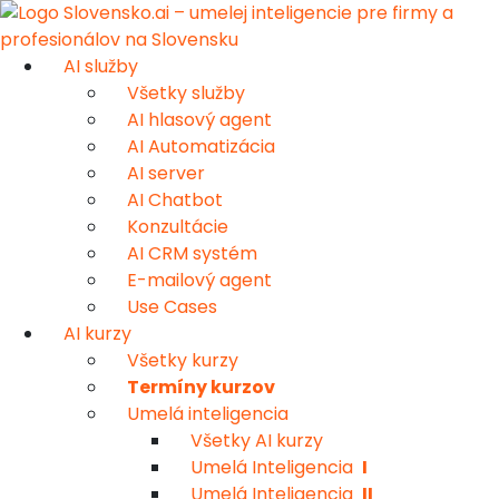
AI služby
Všetky služby
AI hlasový agent
AI Automatizácia
AI server
AI Chatbot
Konzultácie
AI CRM systém
E-mailový agent
Use Cases
AI kurzy
Všetky kurzy
Termíny kurzov
Umelá inteligencia
Všetky AI kurzy
Umelá Inteligencia
I
Umelá Inteligencia
II