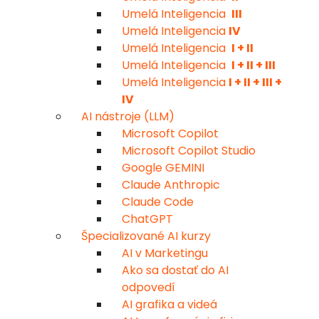
Umelá Inteligencia
III
Umelá Inteligencia
IV
Umelá Inteligencia
I + II
Umelá Inteligencia
I + II + III
Umelá Inteligencia
I + II + III +
IV
AI nástroje (LLM)
Microsoft Copilot
Microsoft Copilot Studio
Google GEMINI
Claude Anthropic
Claude Code
ChatGPT
Špecializované AI kurzy
AI v Marketingu
Ako sa dostať do AI
odpovedí
AI grafika a videá