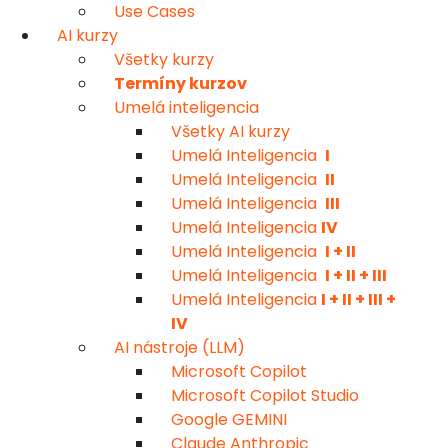
Use Cases
AI kurzy
Všetky kurzy
Termíny kurzov
Umelá inteligencia
Všetky AI kurzy
Umelá Inteligencia
I
Umelá Inteligencia
II
Umelá Inteligencia
III
Umelá Inteligencia
IV
Umelá Inteligencia
I + II
Umelá Inteligencia
I + II + III
Umelá Inteligencia
I + II + III +
IV
AI nástroje (LLM)
Microsoft Copilot
Microsoft Copilot Studio
Google GEMINI
Claude Anthropic