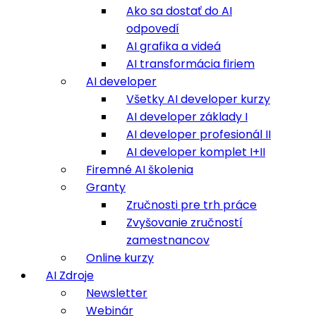
Ako sa dostať do AI
odpovedí
AI grafika a videá
AI transformácia firiem
AI developer
Všetky AI developer kurzy
AI developer základy I
AI developer profesionál II
AI developer komplet I+II
Firemné AI školenia
Granty
Zručnosti pre trh práce
Zvyšovanie zručností
zamestnancov
Online kurzy
AI Zdroje
Newsletter
Webinár