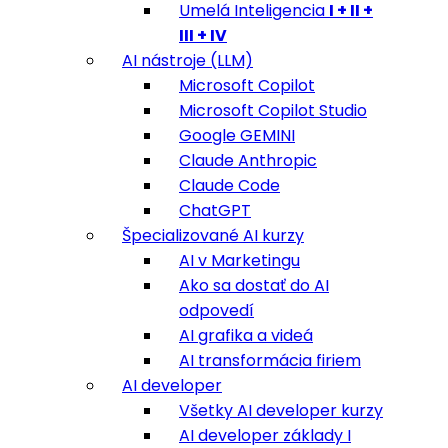
Umelá Inteligencia
I + II +
III + IV
AI nástroje (LLM)
Microsoft Copilot
Microsoft Copilot Studio
Google GEMINI
Claude Anthropic
Claude Code
ChatGPT
Špecializované AI kurzy
AI v Marketingu
Ako sa dostať do AI
odpovedí
AI grafika a videá
AI transformácia firiem
AI developer
Všetky AI developer kurzy
AI developer základy I