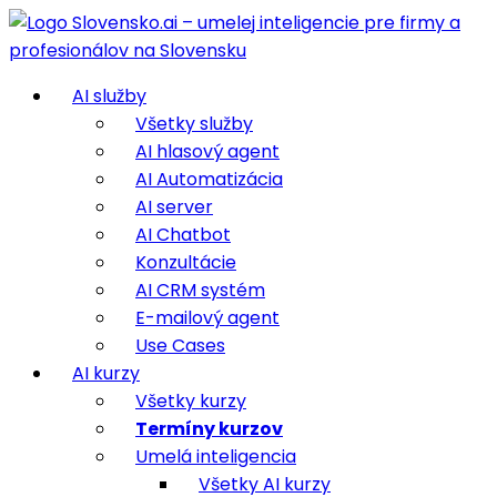
AI služby
Všetky služby
AI hlasový agent
AI Automatizácia
AI server
AI Chatbot
Konzultácie
AI CRM systém
E-mailový agent
Use Cases
AI kurzy
Všetky kurzy
Termíny kurzov
Umelá inteligencia
Všetky AI kurzy