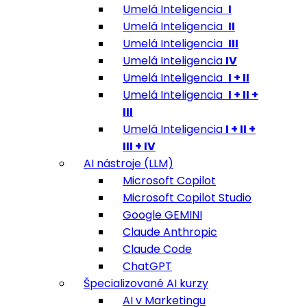
Umelá Inteligencia
I
Umelá Inteligencia
II
Umelá Inteligencia
III
Umelá Inteligencia
IV
Umelá Inteligencia
I + II
Umelá Inteligencia
I + II +
III
Umelá Inteligencia
I + II +
III + IV
AI nástroje (LLM)
Microsoft Copilot
Microsoft Copilot Studio
Google GEMINI
Claude Anthropic
Claude Code
ChatGPT
Špecializované AI kurzy
AI v Marketingu