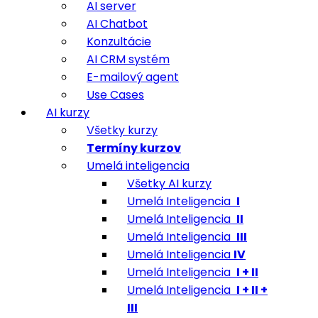
AI server
AI Chatbot
Konzultácie
AI CRM systém
E-mailový agent
Use Cases
AI kurzy
Všetky kurzy
Termíny kurzov
Umelá inteligencia
Všetky AI kurzy
Umelá Inteligencia
I
Umelá Inteligencia
II
Umelá Inteligencia
III
Umelá Inteligencia
IV
Umelá Inteligencia
I + II
Umelá Inteligencia
I + II +
III