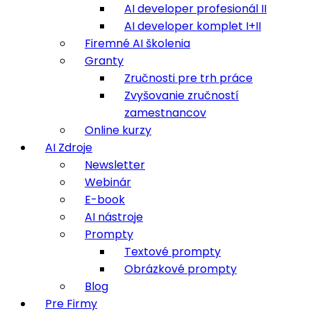
AI developer profesionál II
AI developer komplet I+II
Firemné AI školenia
Granty
Zručnosti pre trh práce
Zvyšovanie zručností
zamestnancov
Online kurzy
AI Zdroje
Newsletter
Webinár
E-book
AI nástroje
Prompty
Textové prompty
Obrázkové prompty
Blog
Pre Firmy