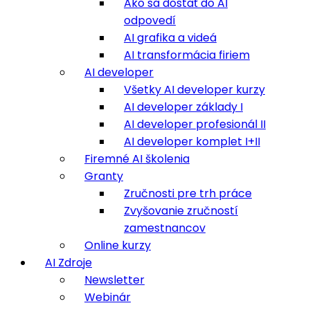
Ako sa dostať do AI
odpovedí
AI grafika a videá
AI transformácia firiem
AI developer
Všetky AI developer kurzy
AI developer základy I
AI developer profesionál II
AI developer komplet I+II
Firemné AI školenia
Granty
Zručnosti pre trh práce
Zvyšovanie zručností
zamestnancov
Online kurzy
AI Zdroje
Newsletter
Webinár