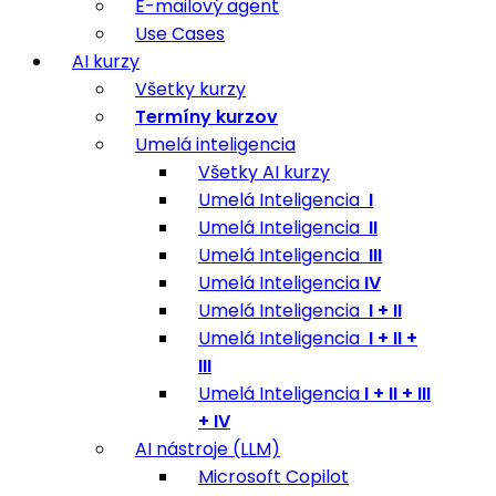
E-mailový agent
Use Cases
AI kurzy
Všetky kurzy
Termíny kurzov
Umelá inteligencia
Všetky AI kurzy
Umelá Inteligencia
I
Umelá Inteligencia
II
Umelá Inteligencia
III
Umelá Inteligencia
IV
Umelá Inteligencia
I + II
Umelá Inteligencia
I + II +
III
Umelá Inteligencia
I + II + III
+ IV
AI nástroje (LLM)
Microsoft Copilot