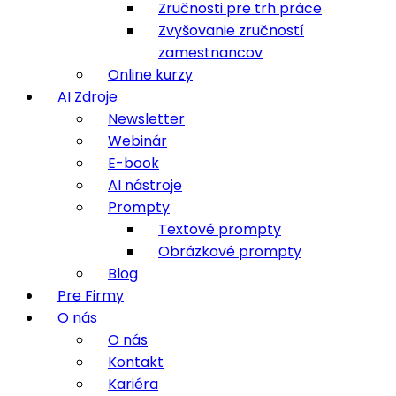
Zručnosti pre trh práce
Zvyšovanie zručností
zamestnancov
Online kurzy
AI Zdroje
Newsletter
Webinár
E-book
AI nástroje
Prompty
Textové prompty
Obrázkové prompty
Blog
Pre Firmy
O nás
O nás
Kontakt
Kariéra