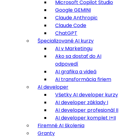
Microsoft Copilot Studio
Google GEMINI
Claude Anthropic
Claude Code
ChatGPT
Špecializované AI kurzy
AI v Marketingu
Ako sa dostať do AI
odpovedí
AI grafika a videá
AI transformácia firiem
AI developer
Všetky AI developer kurzy
AI developer základy I
AI developer profesionál II
AI developer komplet I+II
Firemné AI školenia
Granty