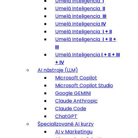
Umelá Inteligencia
I
Umelá Inteligencia
II
Umelá Inteligencia
III
Umelá Inteligencia
IV
Umelá Inteligencia
I + II
Umelá Inteligencia
I + II +
III
Umelá Inteligencia
I + II + III
+ IV
AI nástroje (LLM)
Microsoft Copilot
Microsoft Copilot Studio
Google GEMINI
Claude Anthropic
Claude Code
ChatGPT
Špecializované AI kurzy
AI v Marketingu