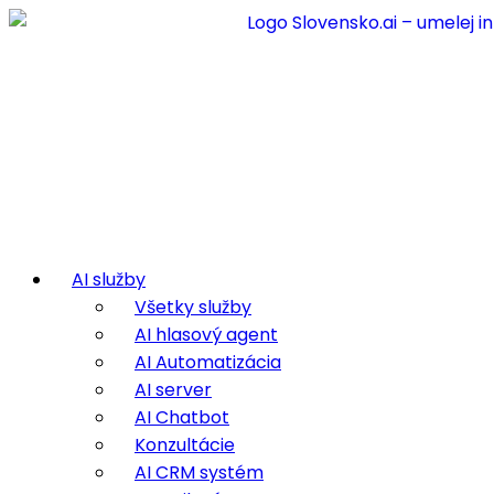
AI služby
Všetky služby
AI hlasový agent
AI Automatizácia
AI server
AI Chatbot
Konzultácie
AI CRM systém