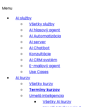
Menu
AI služby
Všetky služby
AI hlasový agent
AI Automatizácia
AI server
AI Chatbot
Konzultácie
AI CRM systém
E-mailový agent
Use Cases
AI kurzy
Všetky kurzy
Termíny kurzov
Umelá inteligencia
Všetky AI kurzy