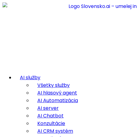
AI služby
Všetky služby
AI hlasový agent
AI Automatizácia
AI server
AI Chatbot
Konzultácie
AI CRM systém