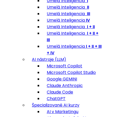
Umelá Inteligencia
I
Umelá Inteligencia
II
Umelá Inteligencia
III
Umelá Inteligencia
IV
Umelá Inteligencia
I + II
Umelá Inteligencia
I + II +
III
Umelá Inteligencia
I + II + III
+ IV
AI nástroje (LLM)
Microsoft Copilot
Microsoft Copilot Studio
Google GEMINI
Claude Anthropic
Claude Code
ChatGPT
Špecializované AI kurzy
AI v Marketingu