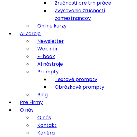
Zručnosti pre trh práce
Zvyšovanie zručností
zamestnancov
Online kurzy
AI Zdroje
Newsletter
Webinár
E-book
AI nástroje
Prompty
Textové prompty
Obrázkové prompty
Blog
Pre Firmy
O nás
O nás
Kontakt
Kariéra