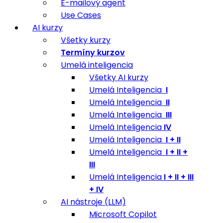
E-mailový agent
Use Cases
AI kurzy
Všetky kurzy
Termíny kurzov
Umelá inteligencia
Všetky AI kurzy
Umelá Inteligencia
I
Umelá Inteligencia
II
Umelá Inteligencia
III
Umelá Inteligencia
IV
Umelá Inteligencia
I + II
Umelá Inteligencia
I + II +
III
Umelá Inteligencia
I + II + III
+ IV
AI nástroje (LLM)
Microsoft Copilot