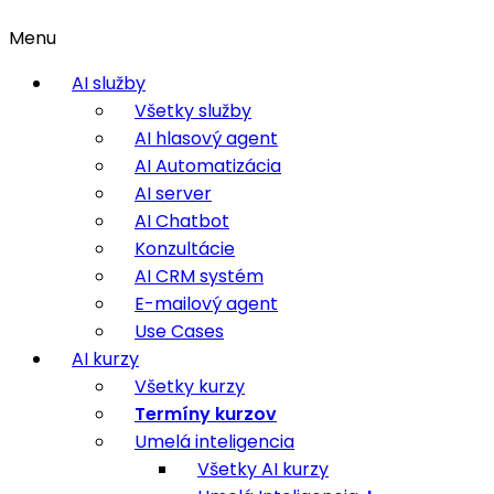
Menu
AI služby
Všetky služby
AI hlasový agent
AI Automatizácia
AI server
AI Chatbot
Konzultácie
AI CRM systém
E-mailový agent
Use Cases
AI kurzy
Všetky kurzy
Termíny kurzov
Umelá inteligencia
Všetky AI kurzy