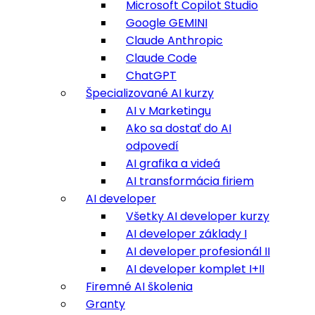
Microsoft Copilot Studio
Google GEMINI
Claude Anthropic
Claude Code
ChatGPT
Špecializované AI kurzy
AI v Marketingu
Ako sa dostať do AI
odpovedí
AI grafika a videá
AI transformácia firiem
AI developer
Všetky AI developer kurzy
AI developer základy I
AI developer profesionál II
AI developer komplet I+II
Firemné AI školenia
Granty