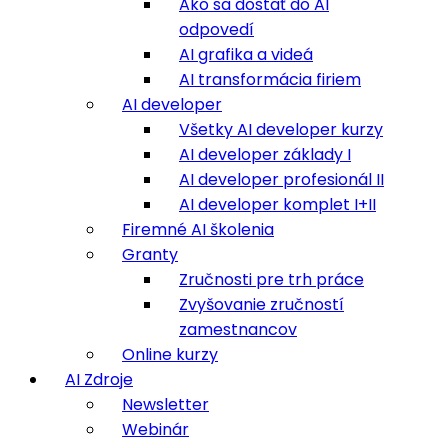
Ako sa dostať do AI
odpovedí
AI grafika a videá
AI transformácia firiem
AI developer
Všetky AI developer kurzy
AI developer základy I
AI developer profesionál II
AI developer komplet I+II
Firemné AI školenia
Granty
Zručnosti pre trh práce
Zvyšovanie zručností
zamestnancov
Online kurzy
AI Zdroje
Newsletter
Webinár