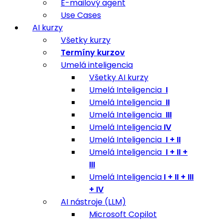
E-mailový agent
Use Cases
AI kurzy
Všetky kurzy
Termíny kurzov
Umelá inteligencia
Všetky AI kurzy
Umelá Inteligencia
I
Umelá Inteligencia
II
Umelá Inteligencia
III
Umelá Inteligencia
IV
Umelá Inteligencia
I + II
Umelá Inteligencia
I + II +
III
Umelá Inteligencia
I + II + III
+ IV
AI nástroje (LLM)
Microsoft Copilot