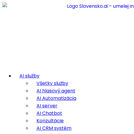
AI služby
Všetky služby
AI hlasový agent
AI Automatizácia
AI server
AI Chatbot
Konzultácie
AI CRM systém