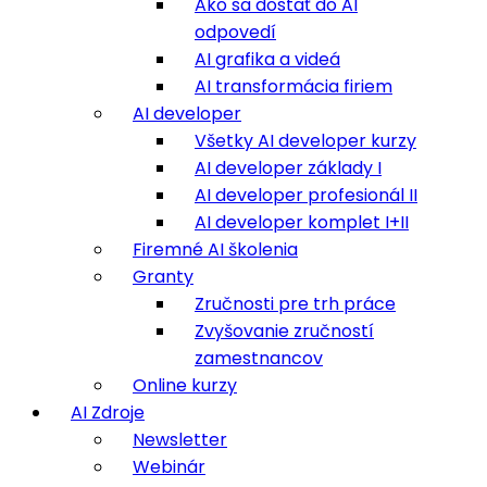
Ako sa dostať do AI
odpovedí
AI grafika a videá
AI transformácia firiem
AI developer
Všetky AI developer kurzy
AI developer základy I
AI developer profesionál II
AI developer komplet I+II
Firemné AI školenia
Granty
Zručnosti pre trh práce
Zvyšovanie zručností
zamestnancov
Online kurzy
AI Zdroje
Newsletter
Webinár