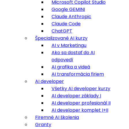
Microsoft Copilot Studio
Google GEMINI
Claude Anthropic
Claude Code
ChatGPT
Špecializované AI kurzy
AI v Marketingu
Ako sa dostať do AI
odpovedí
AI grafika a videá
AI transformácia firiem
AI developer
Všetky AI developer kurzy
AI developer základy I
AI developer profesionál II
AI developer komplet I+II
Firemné AI školenia
Granty