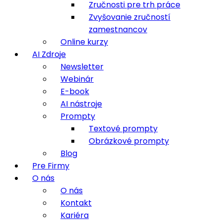
Zručnosti pre trh práce
Zvyšovanie zručností
zamestnancov
Online kurzy
AI Zdroje
Newsletter
Webinár
E-book
AI nástroje
Prompty
Textové prompty
Obrázkové prompty
Blog
Pre Firmy
O nás
O nás
Kontakt
Kariéra