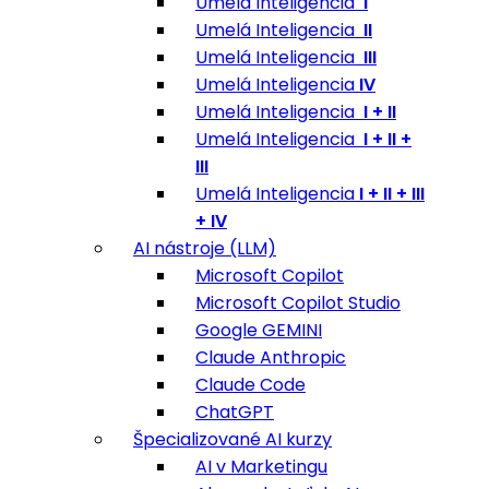
Umelá Inteligencia
I
Umelá Inteligencia
II
Umelá Inteligencia
III
Umelá Inteligencia
IV
Umelá Inteligencia
I + II
Umelá Inteligencia
I + II +
III
Umelá Inteligencia
I + II + III
+ IV
AI nástroje (LLM)
Microsoft Copilot
Microsoft Copilot Studio
Google GEMINI
Claude Anthropic
Claude Code
ChatGPT
Špecializované AI kurzy
AI v Marketingu