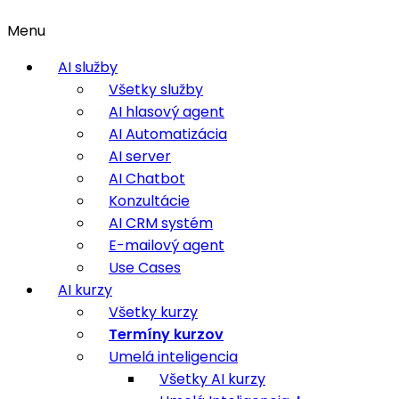
Menu
AI služby
Všetky služby
AI hlasový agent
AI Automatizácia
AI server
AI Chatbot
Konzultácie
AI CRM systém
E-mailový agent
Use Cases
AI kurzy
Všetky kurzy
Termíny kurzov
Umelá inteligencia
Všetky AI kurzy