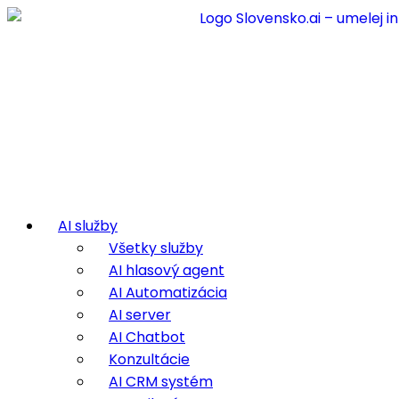
AI služby
Všetky služby
AI hlasový agent
AI Automatizácia
AI server
AI Chatbot
Konzultácie
AI CRM systém