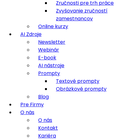
Zručnosti pre trh práce
Zvyšovanie zručností
zamestnancov
Online kurzy
AI Zdroje
Newsletter
Webinár
E-book
AI nástroje
Prompty
Textové prompty
Obrázkové prompty
Blog
Pre Firmy
O nás
O nás
Kontakt
Kariéra