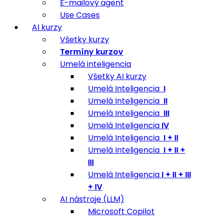
E-mailový agent
Use Cases
AI kurzy
Všetky kurzy
Termíny kurzov
Umelá inteligencia
Všetky AI kurzy
Umelá Inteligencia
I
Umelá Inteligencia
II
Umelá Inteligencia
III
Umelá Inteligencia
IV
Umelá Inteligencia
I + II
Umelá Inteligencia
I + II +
III
Umelá Inteligencia
I + II + III
+ IV
AI nástroje (LLM)
Microsoft Copilot