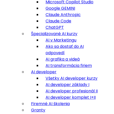
Microsoft Copilot Studio
Google GEMINI
Claude Anthropic
Claude Code
ChatGPT
Špecializované AI kurzy
AI v Marketingu
Ako sa dostať do AI
odpovedí
AI grafika a videá
AI transformácia firiem
AI developer
Všetky AI developer kurzy
AI developer základy I
AI developer profesionál II
AI developer komplet I+II
Firemné AI školenia
Granty