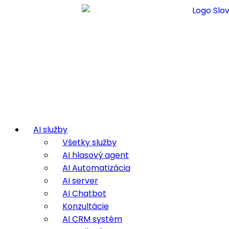
AI služby
Všetky služby
AI hlasový agent
AI Automatizácia
AI server
AI Chatbot
Konzultácie
AI CRM systém