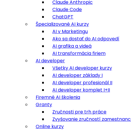
Claude Anthropic
Claude Code
ChatGPT
Špecializované AI kurzy
AI v Marketingu
Ako sa dostať do AI odpovedí
AI grafika a videá
AI transformácia firiem
AI developer
Všetky AI developer kurzy
AI developer základy I
AI developer profesionál II
AI developer komplet I+II
Firemné AI školenia
Granty
Zručnosti pre trh práce
Zvyšovanie zručností zamestnan
Online kurzy