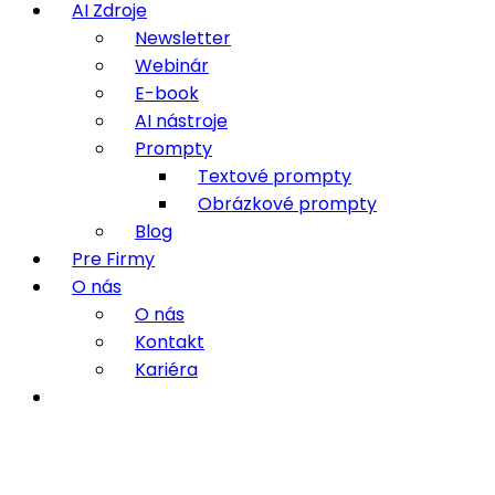
AI Zdroje
Newsletter
Webinár
E-book
AI nástroje
Prompty
Textové prompty
Obrázkové prompty
Blog
Pre Firmy
O nás
O nás
Kontakt
Kariéra