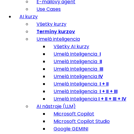
E-mailový agent
Use Cases
AI kurzy
Všetky kurzy
Termíny kurzov
Umelá inteligencia
Všetky AI kurzy
Umelá Inteligencia
I
Umelá Inteligencia
II
Umelá Inteligencia
III
Umelá Inteligencia
IV
Umelá Inteligencia
I + II
Umelá Inteligencia
I + II + III
Umelá Inteligencia
I + II + III + IV
AI nástroje (LLM)
Microsoft Copilot
Microsoft Copilot Studio
Google GEMINI